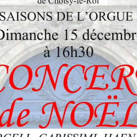
LES ANGELOTS
SA
LE PAVILLON ROYAL
C
LE CLOCHER ET SON CARILLON
S
LE TRÉSOR DE LA CATHÉDRALE
SA
SA
SA
SA
SA
SA
N
L’
RÉ