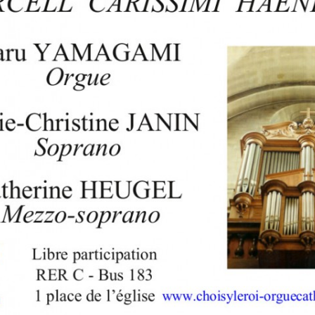
RÉ
19