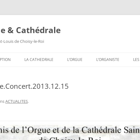
ue & Cathédrale
nt-Louis de Choisy-le-Roi
Aller
au
PTION
LA CATHEDRALE
L’ORGUE
L’ORGANISTE
LES
contenu
LES VITRAUX
COMPOSITION DE L’ORGUE
SA
e.Concert.2013.12.15
LES PEINTURES MURALES
SA
LES SCULPTURES
SA
ns
ACTUALITES
.
LES TABLEAUX
SA
LES TRIBUNES DU ROI ET DE LA
SA
REINE
SA