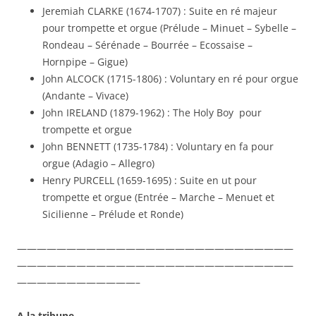
Jeremiah CLARKE (1674-1707) : Suite en ré majeur
pour trompette et orgue (Prélude
–
Minuet
–
Sybelle
–
Rondeau
–
Sérénade
–
Bourrée
–
Ecossaise
–
Hornpipe
–
Gigue)
John ALCOCK (1715-1806) : Voluntary en ré pour orgue
(Andante – Vivace)
John IRELAND (1879-1962) : The Holy Boy pour
trompette et orgue
John BENNETT (1735-1784) : Voluntary en fa pour
orgue (Adagio – Allegro)
Henry PURCELL (1659-1695) : Suite en ut pour
trompette et orgue (Entrée – Marche – Menuet et
Sicilienne – Prélude et Ronde)
————————————————————————————
————————————————————————————
————————————–
A la tribune