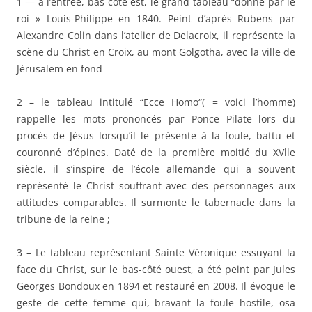
1 — à l’entrée, bas-côté est, le grand tableau “donné par le
roi » Louis-Philippe en 1840. Peint d’après Rubens par
Alexandre Colin dans l’atelier de Delacroix, il représente la
scène du Christ en Croix, au mont Golgotha, avec la ville de
Jérusalem en fond
2 – le tableau intitulé “Ecce Homo“( = voici l’homme)
rappelle les mots prononcés par Ponce Pilate lors du
procès de Jésus lorsqu’il le présente à la foule, battu et
couronné d’épines. Daté de la première moitié du XVlle
siècle, il s’inspire de l’école allemande qui a souvent
représenté le Christ souffrant avec des personnages aux
attitudes comparables. Il surmonte le tabernacle dans la
tribune de la reine ;
3 – Le tableau représentant Sainte Véronique essuyant la
face du Christ, sur le bas-côté ouest, a été peint par Jules
Georges Bondoux en 1894 et restauré en 2008. Il évoque le
geste de cette femme qui, bravant la foule hostile, osa