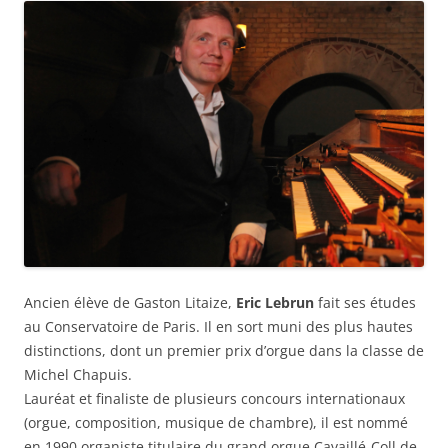
Ancien élève de Gaston Litaize,
Eric Lebrun
fait ses études
au Conservatoire de Paris. Il en sort muni des plus hautes
distinctions, dont un premier prix d’orgue dans la classe de
Michel Chapuis.
Lauréat et finaliste de plusieurs concours internationaux
(orgue, composition, musique de chambre), il est nommé
en 1990 organiste titulaire du grand orgue Cavaillé-Coll de