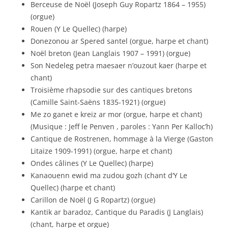
Berceuse de Noël (Joseph Guy Ropartz 1864 – 1955)
(orgue)
Rouen (Y Le Quellec) (harpe)
Donezonou ar Spered santel (orgue, harpe et chant)
Noël breton (Jean Langlais 1907 – 1991) (orgue)
Son Nedeleg petra maesaer n’ouzout kaer (harpe et
chant)
Troisième rhapsodie sur des cantiques bretons
(Camille Saint-Saëns 1835-1921) (orgue)
Me zo ganet e kreiz ar mor (orgue, harpe et chant)
(Musique : Jeff le Penven , paroles : Yann Per Kalloc’h)
Cantique de Rostrenen, hommage à la Vierge (Gaston
Litaize 1909-1991) (orgue, harpe et chant)
Ondes câlines (Y Le Quellec) (harpe)
Kanaouenn ewid ma zudou gozh (chant d‘Y Le
Quellec) (harpe et chant)
Carillon de Noël (J G Ropartz) (orgue)
Kantik ar baradoz, Cantique du Paradis (J Langlais)
(chant, harpe et orgue)