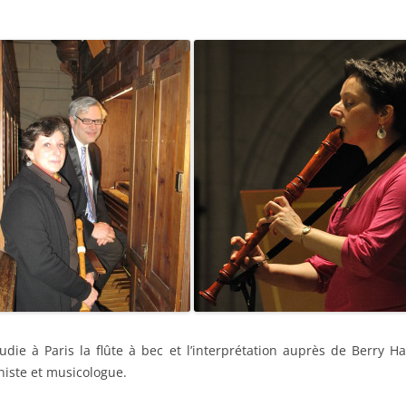
udie à Paris la flûte à bec et l’interprétation auprès de Berry 
niste et musicologue.