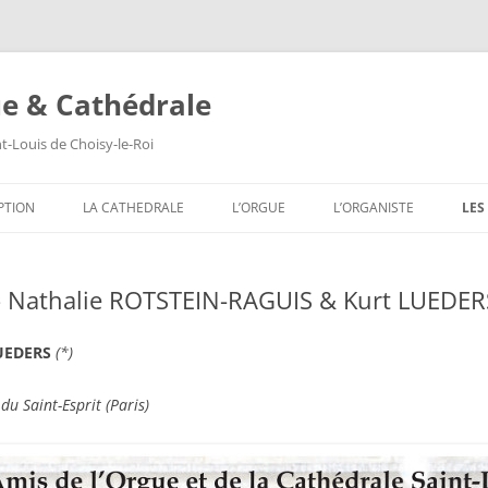
ue & Cathédrale
nt-Louis de Choisy-le-Roi
Aller
au
PTION
LA CATHEDRALE
L’ORGUE
L’ORGANISTE
LES
contenu
LES VITRAUX
COMPOSITION DE L’ORGUE
SA
– Nathalie ROTSTEIN-RAGUIS & Kurt LUEDER
LES PEINTURES MURALES
SA
LES SCULPTURES
SA
LUEDERS
(*)
LES TABLEAUX
SA
 du Saint-Esprit (Paris)
LES TRIBUNES DU ROI ET DE LA
SA
REINE
SA