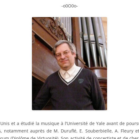
-o0O0o-
-Unis et a étudié la musique à l’Université de Yale avant de pours
s, notamment auprès de M. Duruflé, E. Souberbielle, A. Fleury et S.
orum (Diplôme de Virtuosité). Son activité de concertiste et de ch