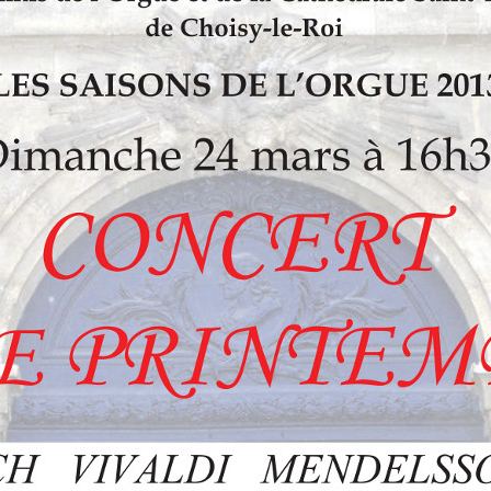
LES ANGELOTS
SA
LE PAVILLON ROYAL
CO
LE CLOCHER ET SON CARILLON
SE
LE TRÉSOR DE LA CATHÉDRALE
SA
SA
SA
SA
SA
SA
NO
L’
RÉ