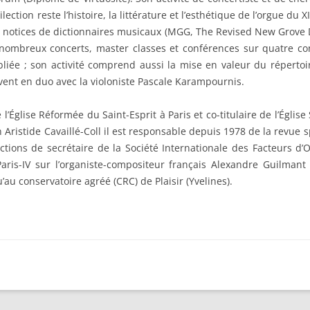
ction reste l’histoire, la littérature et l’esthétique de l’orgue du X
, notices de dictionnaires musicaux (MGG, The Revised New Grove 
e nombreux concerts, master classes et conférences sur quatre co
liée ; son activité comprend aussi la mise en valeur du répert
uvent en duo avec la violoniste Pascale Karampournis.
e l’Église Réformée du Saint-Esprit à Paris et co-titulaire de l’Égli
 Aristide Cavaillé-Coll il est responsable depuis 1978 de la revue 
ctions de secrétaire de la Société Internationale des Facteurs d
Paris-IV sur l’organiste-compositeur français Alexandre Guilmant
’au conservatoire agréé (CRC) de Plaisir (Yvelines).