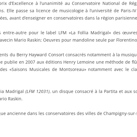
 prix d’Excellence à l’unanimité au Conservatoire National de Ré
s. Elle passe sa licence de musicologie à l’université de Paris-I
es, avant d’enseigner en conservatoires dans la région parisienne
ques entre-autre pour le label LFM «La Follia Madrigal» des œuv
avecin Mario Raskin; Oeuvres pour mandoline seule par Florentino
ements du Berry Hayward Consort consacrés notamment à la musique
lle publie en 2007 aux éditions Henry Lemoine une méthode de flût
es «Saisons Musicales de Montsoreau» notamment avec le clav
llia Madrigal
(LFM 12031)
, un disque consacré à la Partita et aux s
ario Raskin.
ique ancienne dans les conservatoires des villes de Champigny-sur-