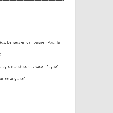
Sus, bergers en campagne – Voici la
)
legro maestoso et vivace – Fugue)
urrée anglaise)
——————————————————–