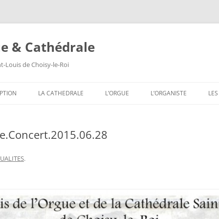
ue & Cathédrale
nt-Louis de Choisy-le-Roi
Aller
au
PTION
LA CATHEDRALE
L’ORGUE
L’ORGANISTE
LES
contenu
LES VITRAUX
COMPOSITION DE L’ORGUE
SA
e.Concert.2015.06.28
LES PEINTURES MURALES
SA
LES SCULPTURES
SA
UALITES
.
LES TABLEAUX
SA
LES TRIBUNES DU ROI ET DE LA
SA
REINE
SA