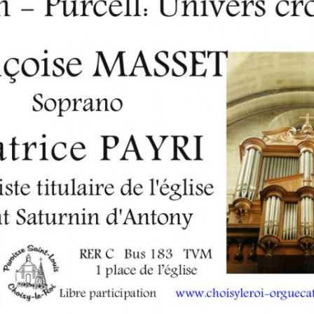
RÉ
19