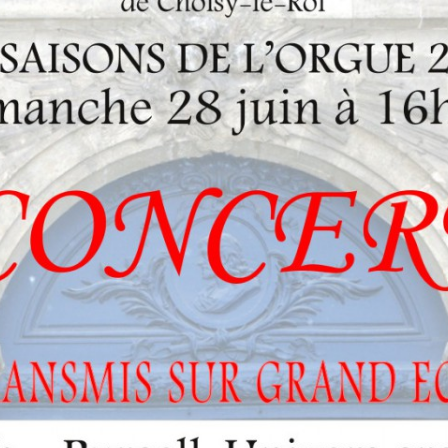
LES ANGELOTS
SA
LE PAVILLON ROYAL
C
LE CLOCHER ET SON CARILLON
S
LE TRÉSOR DE LA CATHÉDRALE
SA
SA
SA
SA
SA
SA
N
L’
RÉ