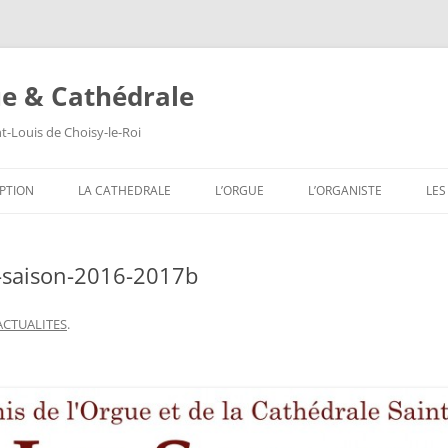
ue & Cathédrale
nt-Louis de Choisy-le-Roi
Aller
au
PTION
LA CATHEDRALE
L’ORGUE
L’ORGANISTE
LES
contenu
LES VITRAUX
COMPOSITION DE L’ORGUE
SA
e-saison-2016-2017b
LES PEINTURES MURALES
SA
LES SCULPTURES
SA
ACTUALITES
.
LES TABLEAUX
SA
LES TRIBUNES DU ROI ET DE LA
SA
REINE
SA