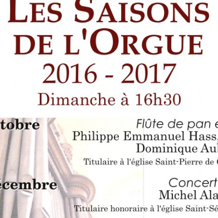
LES ANGELOTS
SA
LE PAVILLON ROYAL
C
LE CLOCHER ET SON CARILLON
S
LE TRÉSOR DE LA CATHÉDRALE
SA
SA
SA
SA
SA
SA
N
L’
RÉ