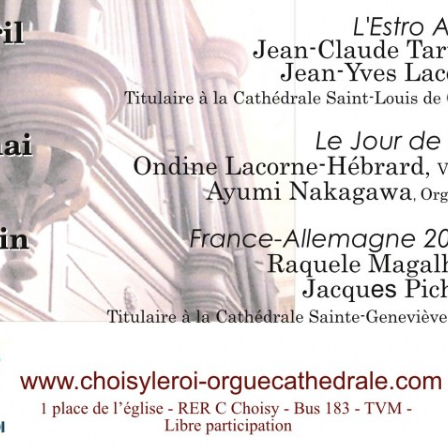
RÉ
19