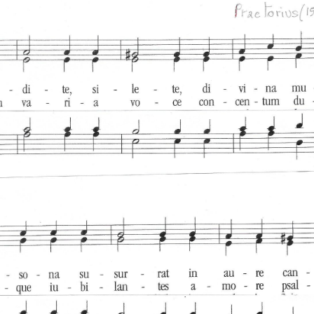
LES ANGELOTS
SA
LE PAVILLON ROYAL
C
LE CLOCHER ET SON CARILLON
S
LE TRÉSOR DE LA CATHÉDRALE
SA
SA
SA
SA
SA
SA
N
L’
RÉ