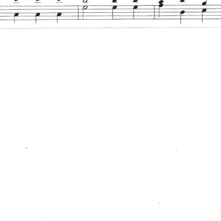
RÉ
19