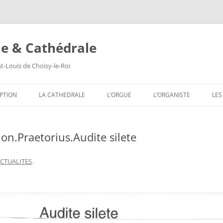
ue & Cathédrale
nt-Louis de Choisy-le-Roi
Aller
au
PTION
LA CATHEDRALE
L’ORGUE
L’ORGANISTE
LES
contenu
LES VITRAUX
COMPOSITION DE L’ORGUE
SA
on.Praetorius.Audite silete
LES PEINTURES MURALES
SA
LES SCULPTURES
SA
CTUALITES
.
LES TABLEAUX
SA
LES TRIBUNES DU ROI ET DE LA
SA
REINE
SA