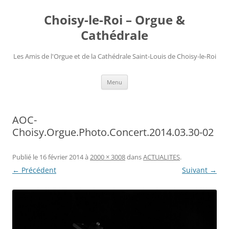
Choisy-le-Roi – Orgue &
Cathédrale
Les Amis de l'Orgue et de la Cathédrale Saint-Louis de Choisy-le-Roi
Aller
Menu
au
contenu
AOC-
Choisy.Orgue.Photo.Concert.2014.03.30-02
Publié le
16 février 2014
à
2000 × 3008
dans
ACTUALITES
.
← Précédent
Suivant →