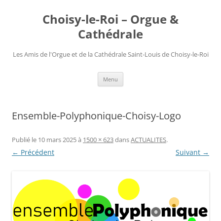
Choisy-le-Roi – Orgue &
Cathédrale
Les Amis de l'Orgue et de la Cathédrale Saint-Louis de Choisy-le-Roi
Aller
Menu
au
contenu
Ensemble-Polyphonique-Choisy-Logo
Publié le
10 mars 2025
à
1500 × 623
dans
ACTUALITES
.
← Précédent
Suivant →