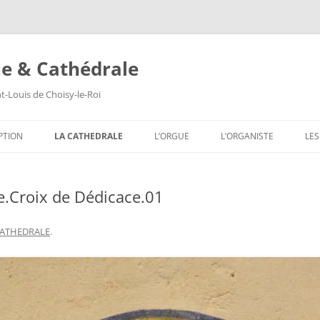
ue & Cathédrale
nt-Louis de Choisy-le-Roi
Aller
au
PTION
LA CATHEDRALE
L’ORGUE
L’ORGANISTE
LE
contenu
LES VITRAUX
COMPOSITION DE L’ORGUE
S
e.Croix de Dédicace.01
LES PEINTURES MURALES
S
LES SCULPTURES
S
CATHEDRALE
.
LES TABLEAUX
S
LES TRIBUNES DU ROI ET DE LA
S
REINE
S