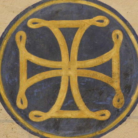
LES ANGELOTS
S
LE PAVILLON ROYAL
C
LE CLOCHER ET SON CARILLON
S
LE TRÉSOR DE LA CATHÉDRALE
S
S
S
S
S
S
N
L
RÉ