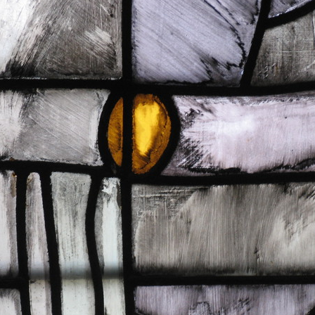
LES ANGELOTS
S
LE PAVILLON ROYAL
C
LE CLOCHER ET SON CARILLON
S
LE TRÉSOR DE LA CATHÉDRALE
S
S
S
S
S
S
N
L
RÉ