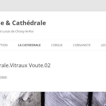
ue & Cathédrale
nt-Louis de Choisy-le-Roi
Aller
au
PTION
LA CATHEDRALE
L’ORGUE
L’ORGANISTE
LE
contenu
LES VITRAUX
COMPOSITION DE L’ORGUE
S
ale.Vitraux Voute.02
LES PEINTURES MURALES
S
LES SCULPTURES
S
traux
.
LES TABLEAUX
S
LES TRIBUNES DU ROI ET DE LA
S
REINE
S