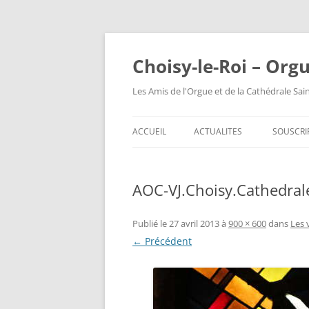
Choisy-le-Roi – Org
Les Amis de l'Orgue et de la Cathédrale Sai
ACCUEIL
ACTUALITES
SOUSCRI
AOC-VJ.Choisy.Cathedral
Publié le
27 avril 2013
à
900 × 600
dans
Les 
← Précédent