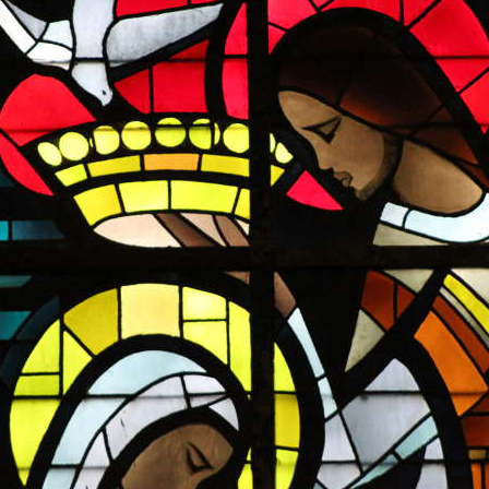
LES ANGELOTS
S
LE PAVILLON ROYAL
C
LE CLOCHER ET SON CARILLON
S
LE TRÉSOR DE LA CATHÉDRALE
S
S
S
S
S
S
N
L
RÉ