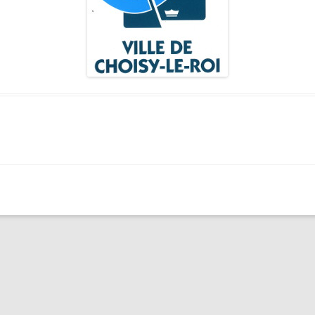
LES ANGELOTS
SA
LE PAVILLON ROYAL
CO
LE CLOCHER ET SON CARILLON
SE
LE TRÉSOR DE LA CATHÉDRALE
SA
SA
SA
SA
SA
SA
NO
L’
RÉ