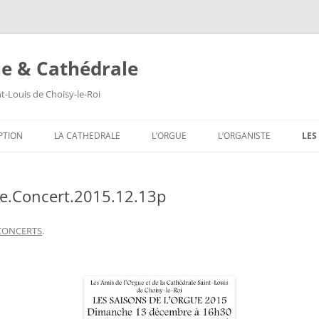
ue & Cathédrale
nt-Louis de Choisy-le-Roi
Aller
au
PTION
LA CATHEDRALE
L’ORGUE
L’ORGANISTE
LES
contenu
LES VITRAUX
COMPOSITION DE L’ORGUE
SA
e.Concert.2015.12.13p
LES PEINTURES MURALES
SA
LES SCULPTURES
SA
CONCERTS
.
LES TABLEAUX
SA
LES TRIBUNES DU ROI ET DE LA
SA
REINE
SA