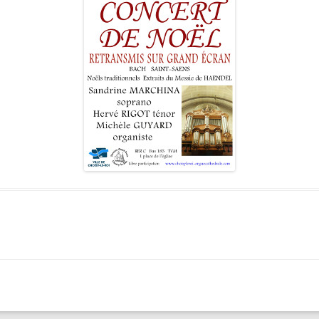
LES ANGELOTS
SA
LE PAVILLON ROYAL
CO
LE CLOCHER ET SON CARILLON
SE
LE TRÉSOR DE LA CATHÉDRALE
SA
SA
SA
SA
SA
SA
NO
L’
RÉ