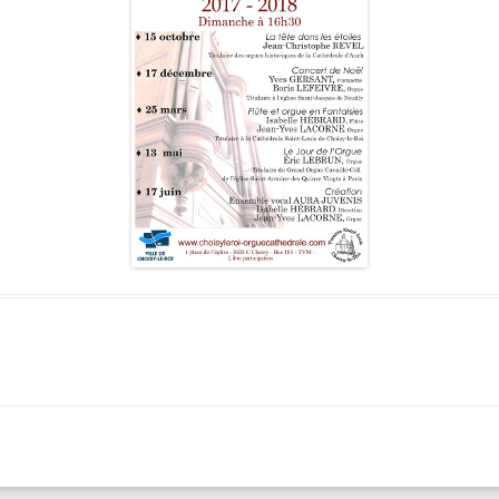
LES ANGELOTS
SA
LE PAVILLON ROYAL
CO
LE CLOCHER ET SON CARILLON
SE
LE TRÉSOR DE LA CATHÉDRALE
SA
SA
SA
SA
SA
SA
NO
L’
RÉ