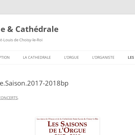
ue & Cathédrale
nt-Louis de Choisy-le-Roi
Aller
au
PTION
LA CATHEDRALE
L’ORGUE
L’ORGANISTE
LES
contenu
LES VITRAUX
COMPOSITION DE L’ORGUE
SA
he.Saison.2017-2018bp
LES PEINTURES MURALES
SA
LES SCULPTURES
SA
CONCERTS
.
LES TABLEAUX
SA
LES TRIBUNES DU ROI ET DE LA
SA
REINE
SA