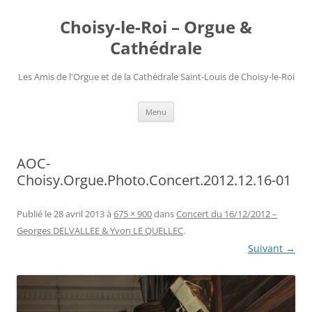
Choisy-le-Roi – Orgue &
Cathédrale
Les Amis de l'Orgue et de la Cathédrale Saint-Louis de Choisy-le-Roi
Aller
Menu
au
contenu
AOC-
Choisy.Orgue.Photo.Concert.2012.12.16-01
Publié le
28 avril 2013
à
675 × 900
dans
Concert du 16/12/2012 –
Georges DELVALLEE & Yvon LE QUELLEC
.
Suivant →