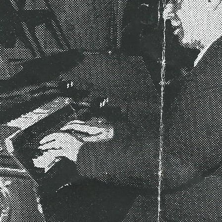
LES ANGELOTS
S
LE PAVILLON ROYAL
C
LE CLOCHER ET SON CARILLON
S
LE TRÉSOR DE LA CATHÉDRALE
S
S
S
S
S
S
N
L
R