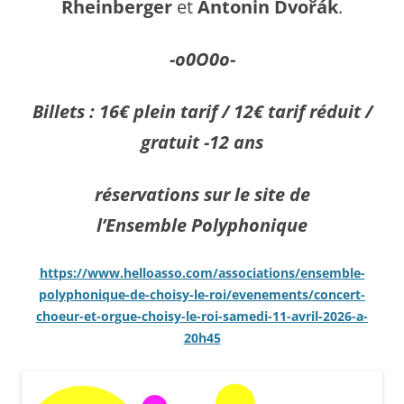
Rheinberger
et
Antonin Dvořák
.
-o0O0o-
Billets : 16€ plein tarif / 12€ tarif réduit /
gratuit -12 ans
réservations sur le site de
l’Ensemble Polyphonique
https://www.helloasso.com/associations/ensemble-
polyphonique-de-choisy-le-roi/evenements/concert-
choeur-et-orgue-choisy-le-roi-samedi-11-avril-2026-a-
20h45