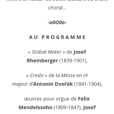
choral…
-o0O0o-
A U P R O G R A M M E
«
Stabat Mater
» de
Josef
Rheinberger
(1839-1901),
«
Credo
» de la
Messe en ré
majeur
d’
Antonin Dvořák
(1841-1904),
œuvres pour orgue de
Felix
Mendelssohn
(1809-1847),
Josef