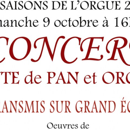
LES ANGELOTS
SA
LE PAVILLON ROYAL
CO
LE CLOCHER ET SON CARILLON
SE
LE TRÉSOR DE LA CATHÉDRALE
SA
SA
SA
SA
SA
SA
NO
L’
RÉ