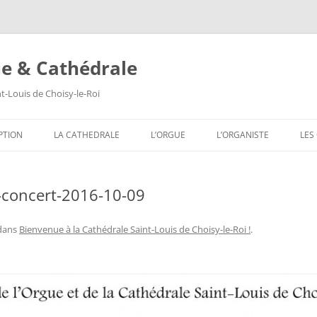
ue & Cathédrale
nt-Louis de Choisy-le-Roi
Aller
au
PTION
LA CATHEDRALE
L’ORGUE
L’ORGANISTE
LES
contenu
LES VITRAUX
COMPOSITION DE L’ORGUE
SA
e-concert-2016-10-09
LES PEINTURES MURALES
SA
LES SCULPTURES
SA
dans
Bienvenue à la Cathédrale Saint-Louis de Choisy-le-Roi !
.
LES TABLEAUX
SA
LES TRIBUNES DU ROI ET DE LA
SA
REINE
SA