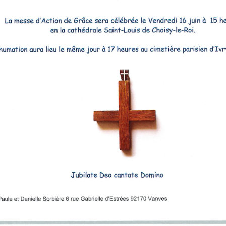
RÉ
19