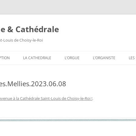
ue & Cathédrale
nt-Louis de Choisy-le-Roi
Aller
au
PTION
LA CATHEDRALE
L’ORGUE
L’ORGANISTE
LES
contenu
LES VITRAUX
COMPOSITION DE L’ORGUE
SA
s.Mellies.2023.06.08
LES PEINTURES MURALES
SA
LES SCULPTURES
SA
nvenue à la Cathédrale Saint-Louis de Choisy-le-Roi !
.
LES TABLEAUX
SA
LES TRIBUNES DU ROI ET DE LA
SA
REINE
SA