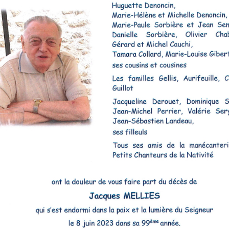
LES ANGELOTS
SA
LE PAVILLON ROYAL
CO
LE CLOCHER ET SON CARILLON
SE
LE TRÉSOR DE LA CATHÉDRALE
SA
SA
SA
SA
SA
SA
NO
L’
RÉ