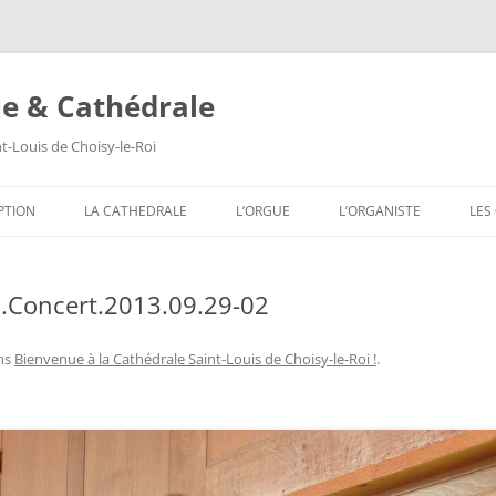
ue & Cathédrale
nt-Louis de Choisy-le-Roi
Aller
au
PTION
LA CATHEDRALE
L’ORGUE
L’ORGANISTE
LES
contenu
LES VITRAUX
COMPOSITION DE L’ORGUE
SA
.Concert.2013.09.29-02
LES PEINTURES MURALES
SA
LES SCULPTURES
SA
ns
Bienvenue à la Cathédrale Saint-Louis de Choisy-le-Roi !
.
LES TABLEAUX
SA
LES TRIBUNES DU ROI ET DE LA
SA
REINE
SA