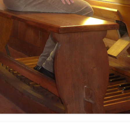
RÉ
19