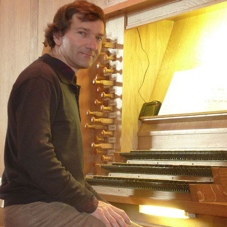
LES ANGELOTS
SA
LE PAVILLON ROYAL
CO
LE CLOCHER ET SON CARILLON
SE
LE TRÉSOR DE LA CATHÉDRALE
SA
SA
SA
SA
SA
SA
NO
L’
RÉ