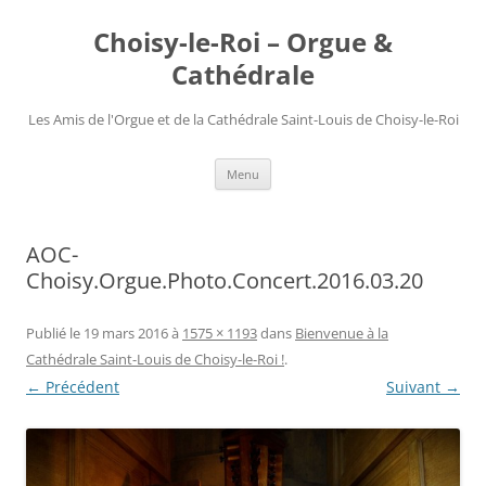
Choisy-le-Roi – Orgue &
Cathédrale
Les Amis de l'Orgue et de la Cathédrale Saint-Louis de Choisy-le-Roi
Aller
Menu
au
contenu
AOC-
Choisy.Orgue.Photo.Concert.2016.03.20
Publié le
19 mars 2016
à
1575 × 1193
dans
Bienvenue à la
Cathédrale Saint-Louis de Choisy-le-Roi !
.
← Précédent
Suivant →