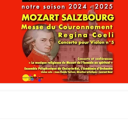
LES ANGELOTS
SA
LE PAVILLON ROYAL
CO
LE CLOCHER ET SON CARILLON
SE
LE TRÉSOR DE LA CATHÉDRALE
SA
SA
SA
SA
SA
SA
NO
L’
RÉ