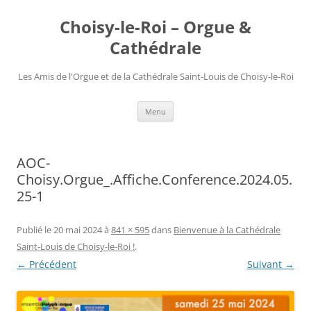
Choisy-le-Roi – Orgue &
Cathédrale
Les Amis de l'Orgue et de la Cathédrale Saint-Louis de Choisy-le-Roi
Aller
Menu
au
contenu
AOC-
Choisy.Orgue_.Affiche.Conference.2024.05.
25-1
Publié le
20 mai 2024
à
841 × 595
dans
Bienvenue à la Cathédrale
Saint-Louis de Choisy-le-Roi !
.
← Précédent
Suivant →