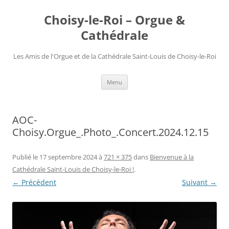
Choisy-le-Roi – Orgue &
Cathédrale
Les Amis de l'Orgue et de la Cathédrale Saint-Louis de Choisy-le-Roi
Aller
Menu
au
contenu
AOC-
Choisy.Orgue_.Photo_.Concert.2024.12.15
Publié le
17 septembre 2024
à
721 × 375
dans
Bienvenue à la
Cathédrale Saint-Louis de Choisy-le-Roi !
.
← Précédent
Suivant →