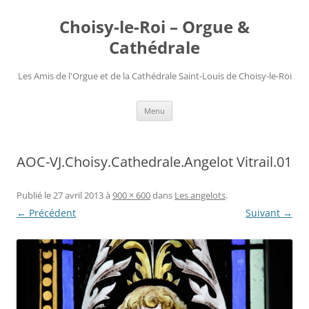
Choisy-le-Roi – Orgue &
Cathédrale
Les Amis de l'Orgue et de la Cathédrale Saint-Louis de Choisy-le-Roi
Aller
Menu
au
contenu
AOC-VJ.Choisy.Cathedrale.Angelot Vitrail.01
Publié le
27 avril 2013
à
900 × 600
dans
Les angelots
.
← Précédent
Suivant →