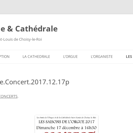
ue & Cathédrale
nt-Louis de Choisy-le-Roi
Aller
au
PTION
LA CATHEDRALE
L’ORGUE
L’ORGANISTE
LES
contenu
LES VITRAUX
COMPOSITION DE L’ORGUE
SA
e.Concert.2017.12.17p
LES PEINTURES MURALES
SA
LES SCULPTURES
SA
CONCERTS
.
LES TABLEAUX
SA
LES TRIBUNES DU ROI ET DE LA
SA
REINE
SA