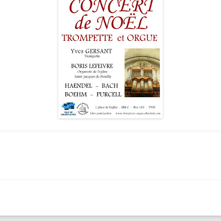
LES ANGELOTS
SA
LE PAVILLON ROYAL
CO
LE CLOCHER ET SON CARILLON
SE
LE TRÉSOR DE LA CATHÉDRALE
SA
SA
SA
SA
SA
SA
NO
L’
RÉ