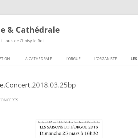
ue & Cathédrale
nt-Louis de Choisy-le-Roi
Aller
au
PTION
LA CATHEDRALE
L’ORGUE
L’ORGANISTE
LES
contenu
LES VITRAUX
COMPOSITION DE L’ORGUE
SA
he.Concert.2018.03.25bp
LES PEINTURES MURALES
SA
LES SCULPTURES
SA
CONCERTS
.
LES TABLEAUX
SA
LES TRIBUNES DU ROI ET DE LA
SA
REINE
SA