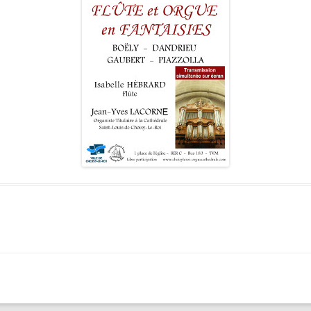
LES ANGELOTS
SA
LE PAVILLON ROYAL
CO
LE CLOCHER ET SON CARILLON
SE
LE TRÉSOR DE LA CATHÉDRALE
SA
SA
SA
SA
SA
SA
NO
L’
RÉ