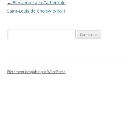
Navigation
←
Bienvenue à la Cathédrale
des
Saint-Louis de Choisy-le-Roi !
articles
Rechercher :
Fièrement propulsé par WordPress