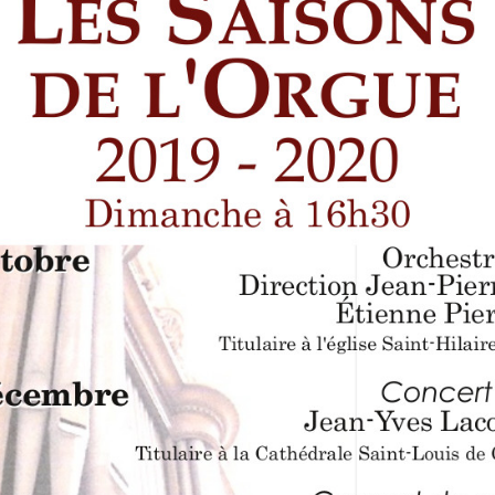
LES ANGELOTS
SA
LE PAVILLON ROYAL
CO
LE CLOCHER ET SON CARILLON
SE
LE TRÉSOR DE LA CATHÉDRALE
SA
SA
SA
SA
SA
SA
NO
L’
RÉ