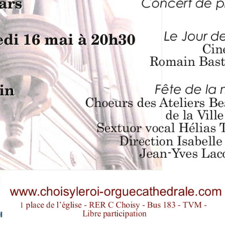
RÉ
19