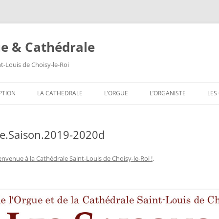
ue & Cathédrale
nt-Louis de Choisy-le-Roi
Aller
au
PTION
LA CATHEDRALE
L’ORGUE
L’ORGANISTE
LES
contenu
LES VITRAUX
COMPOSITION DE L’ORGUE
SA
he.Saison.2019-2020d
LES PEINTURES MURALES
SA
LES SCULPTURES
SA
envenue à la Cathédrale Saint-Louis de Choisy-le-Roi !
.
LES TABLEAUX
SA
LES TRIBUNES DU ROI ET DE LA
SA
REINE
SA