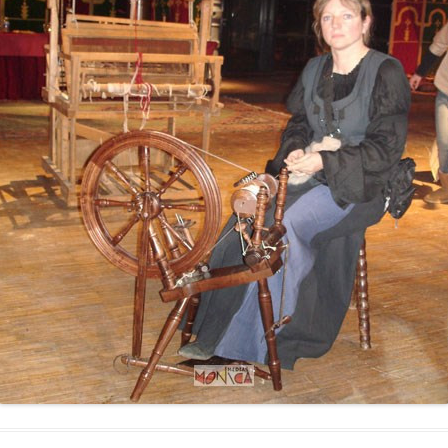
LES ANGELOTS
SA
LE PAVILLON ROYAL
CO
LE CLOCHER ET SON CARILLON
SE
LE TRÉSOR DE LA CATHÉDRALE
SA
SA
SA
SA
SA
SA
NO
L’
RÉ