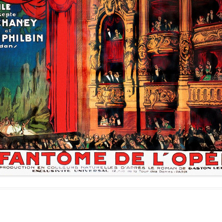
LES ANGELOTS
SA
LE PAVILLON ROYAL
CO
LE CLOCHER ET SON CARILLON
SE
LE TRÉSOR DE LA CATHÉDRALE
SA
SA
SA
SA
SA
SA
NO
L’
RÉ