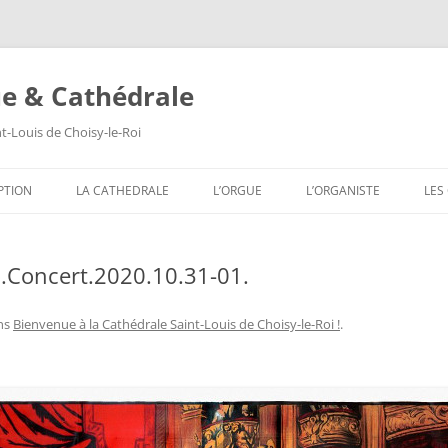
ue & Cathédrale
nt-Louis de Choisy-le-Roi
Aller
au
PTION
LA CATHEDRALE
L’ORGUE
L’ORGANISTE
LES
contenu
LES VITRAUX
COMPOSITION DE L’ORGUE
SA
.Concert.2020.10.31-01.
LES PEINTURES MURALES
SA
LES SCULPTURES
SA
ns
Bienvenue à la Cathédrale Saint-Louis de Choisy-le-Roi !
.
LES TABLEAUX
SA
LES TRIBUNES DU ROI ET DE LA
SA
REINE
SA