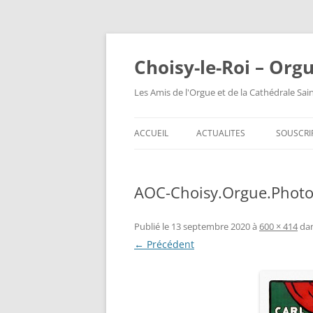
Choisy-le-Roi – Org
Les Amis de l'Orgue et de la Cathédrale Sai
ACCUEIL
ACTUALITES
SOUSCRI
AOC-Choisy.Orgue.Photo
Publié le
13 septembre 2020
à
600 × 414
da
← Précédent