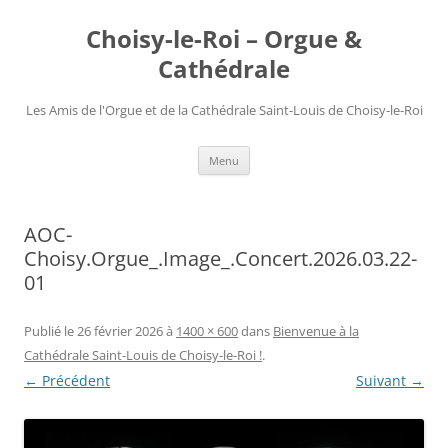
Choisy-le-Roi – Orgue &
Cathédrale
Les Amis de l'Orgue et de la Cathédrale Saint-Louis de Choisy-le-Roi
Aller
Menu
au
contenu
AOC-
Choisy.Orgue_.Image_.Concert.2026.03.22-
01
Publié le
26 février 2026
à
1400 × 600
dans
Bienvenue à la
Cathédrale Saint-Louis de Choisy-le-Roi !
.
← Précédent
Suivant →