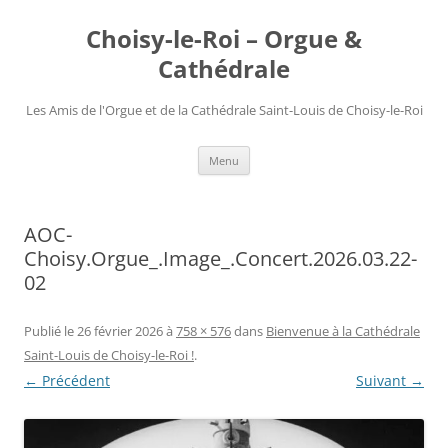
Choisy-le-Roi – Orgue &
Cathédrale
Les Amis de l'Orgue et de la Cathédrale Saint-Louis de Choisy-le-Roi
Aller
Menu
au
contenu
AOC-
Choisy.Orgue_.Image_.Concert.2026.03.22-
02
Publié le
26 février 2026
à
758 × 576
dans
Bienvenue à la Cathédrale
Saint-Louis de Choisy-le-Roi !
.
← Précédent
Suivant →