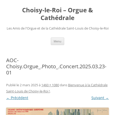
Choisy-le-Roi – Orgue &
Cathédrale
Les Amis de l'Orgue et de la Cathédrale Saint-Louis de Choisy-le-Roi
Aller
Menu
au
contenu
AOC-
Choisy.Orgue_.Photo_.Concert.2025.03.23-
01
Publié le
2 mars 2025
à
1460 × 1080
dans
Bienvenue à la Cathédrale
Saint-Louis de Choisy-le-Roi !
.
← Précédent
Suivant →